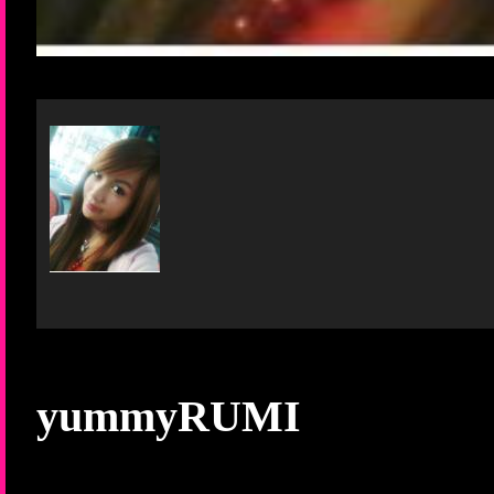
yummyRUMI