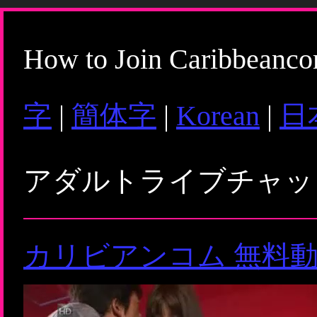
How to Join Caribbeanc
字
|
簡体字
|
Korean
|
日
アダルトライブチャ
カリビアンコム 無料