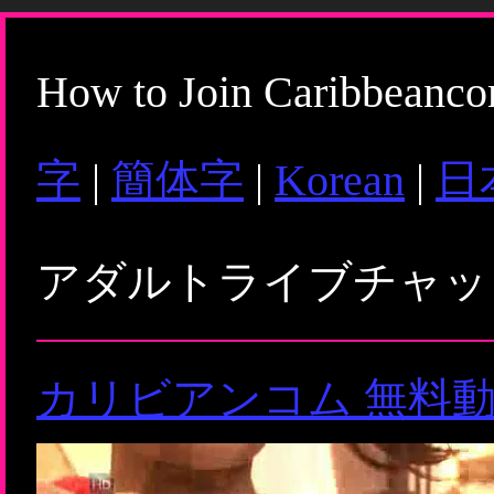
How to Join Caribbeanc
字
|
簡体字
|
Korean
|
日
アダルトライブチャ
カリビアンコム 無料