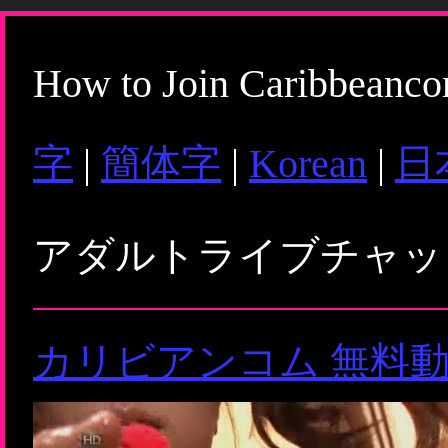
How to Join Caribbeanc
字
|
簡体字
|
Korean
|
日
アダルトライブチャ
カリビアンコム 無料