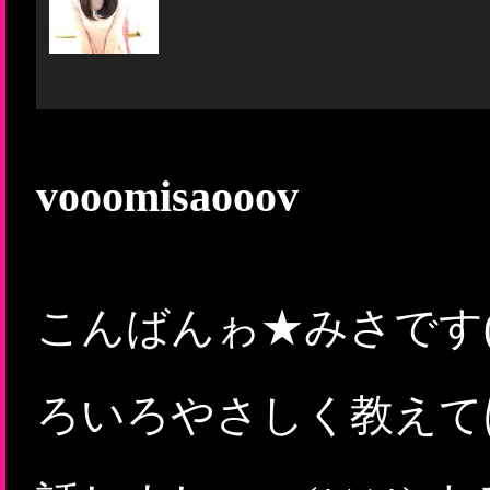
vooomisaooov
こんばんゎ★みさです(*
ろいろやさしく教えてほ