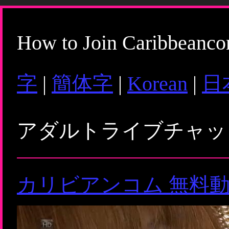
How to Join Caribbeanc
字
|
簡体字
|
Korean
|
日
アダルトライブチャ
カリビアンコム 無料