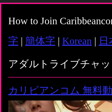
How to Join Caribbeanc
字
|
簡体字
|
Korean
|
日
アダルトライブチャ
カリビアンコム 無料