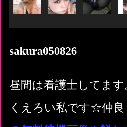
sakura050826
昼間は看護士してます
くえろい私です☆仲良