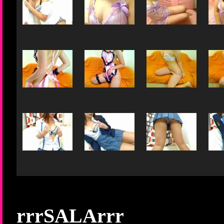
rrrSALArrr