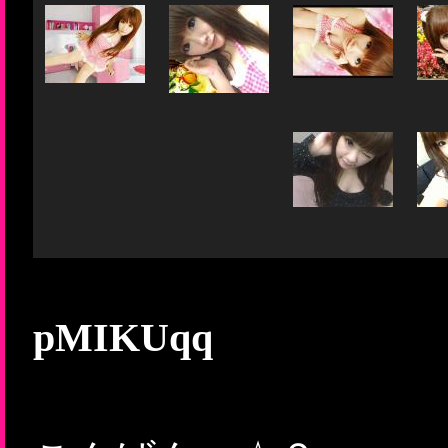
pMIKUqq