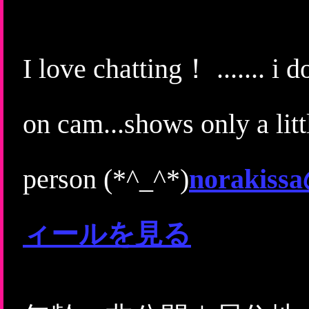
I love chatting！ ....... i
on cam...shows only a littl
person (*^_^*)
norak
ィールを見る