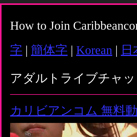
How to Join Caribbeanc
字
|
簡体字
|
Korean
|
日
アダルトライブチャ
カリビアンコム 無料