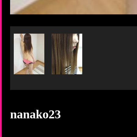
nanako23