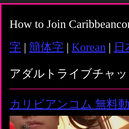
How to Join Caribbeanc
字
|
簡体字
|
Korean
|
日
アダルトライブチャ
カリビアンコム 無料