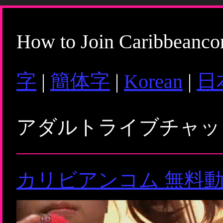
How to Join Caribbeanc
字
|
簡体字
|
Korean
|
日
アダルトライブチャ
カリビアンコム 無料