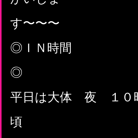
す
◎ＩＮ時間
平日は大体 夜 １０
頃