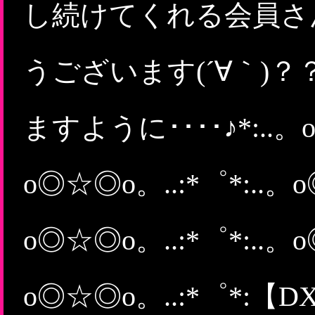
し続けてくれる会員さ
うございます(´∀｀)
ますように････♪*:..。o
o◎☆◎o。..:*゜*:..。o
o◎☆◎o。..:*゜*:..。o
o◎☆◎o。..:*゜*