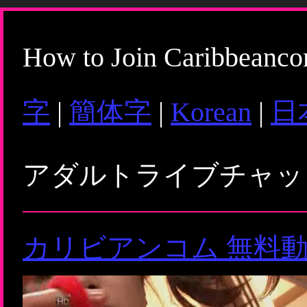
How to Join Caribbeanc
字
|
簡体字
|
Korean
|
日
アダルトライブチャ
カリビアンコム 無料