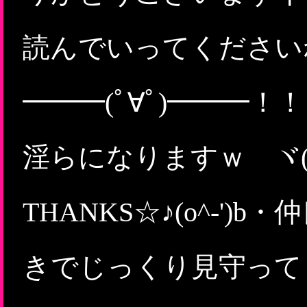
読んでいってください
━━━(ﾟ∀ﾟ)━━━！
淫らになりますｗ ヾ(´ε｀*)
THANKS☆♪(o^-'
きでじっくり見守って