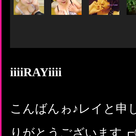
iiiiRAYiiii
こんばんゎ♪レイと申します
りがとうございます┏◎