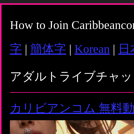
How to Join Caribbeanc
字
|
簡体字
|
Korean
|
日
アダルトライブチャ
カリビアンコム 無料