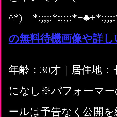
^*) *:;;;:*:;;;:*+♣+*:;;;:
の無料待機画像や詳し
年齢：30才｜居住地
になし※パフォーマー
ールは予告なく公開を