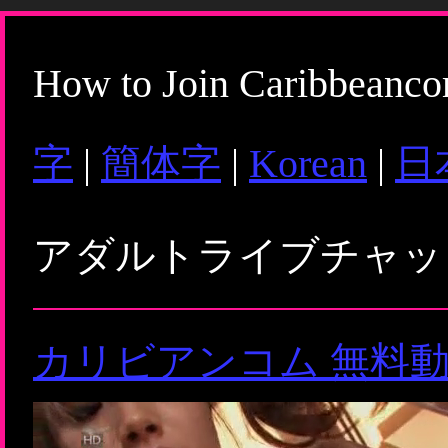
How to Join Caribbeanc
字
|
簡体字
|
Korean
|
日
アダルトライブチャ
カリビアンコム 無料