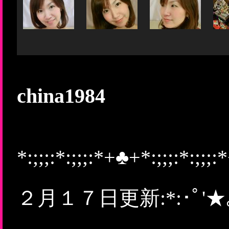
china1984
*:;;;:*:;;;:*+♣+*:;;;:*:;;;
２月１７日更新:*:･ﾟ