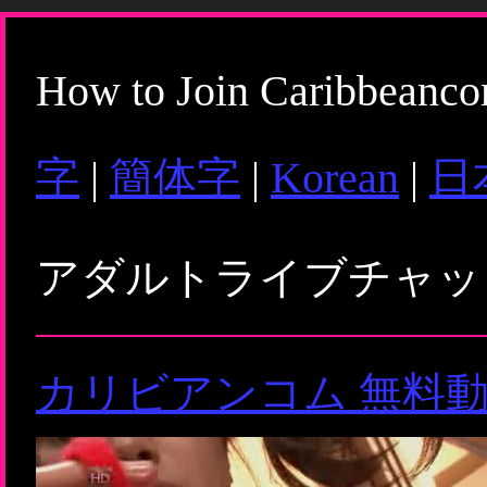
How to Join Caribbeanc
字
|
簡体字
|
Korean
|
日
アダルトライブチャ
カリビアンコム 無料