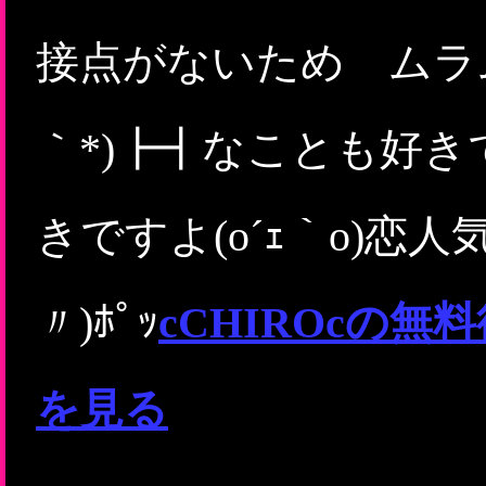
接点がないため ムラ
｀*)┣┫なことも好
きですよ(o´ｪ｀o)恋
〃)ﾎﾟｯ
cCHIROcの
を見る