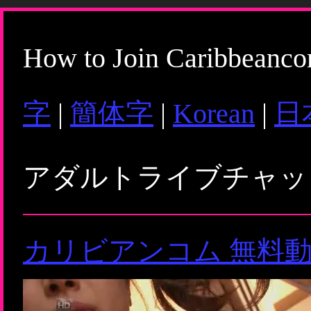
How to Join Caribbeanc
字
|
簡体字
|
Korean
|
日
アダルトライブチャ
カリビアンコム 無料