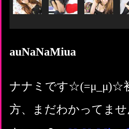
auNaNaMiua
ナナミです☆(=μ_μ
方、まだわかってませんガ