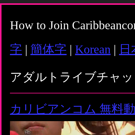
How to Join Caribbeanc
字
|
簡体字
|
Korean
|
日
アダルトライブチャ
カリビアンコム 無料