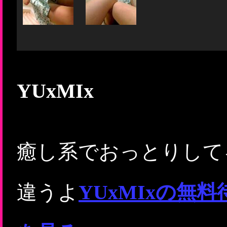
YUxMIx
癒し系でおっとりして
違うよ
YUxMIxの無