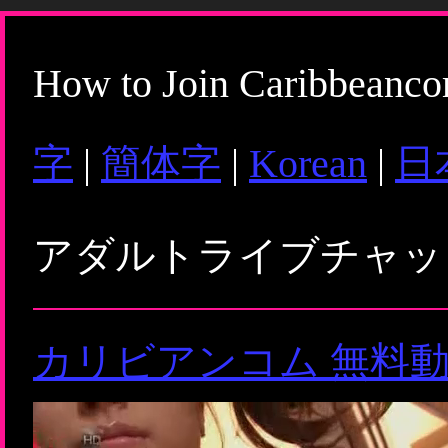
How to Join Caribbeanc
字
|
簡体字
|
Korean
|
日
アダルトライブチャ
カリビアンコム 無料