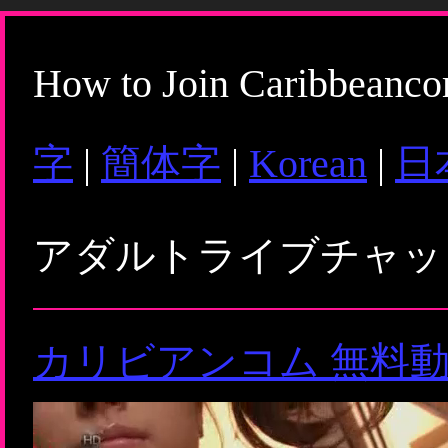
How to Join Caribbeanc
字
|
簡体字
|
Korean
|
日
アダルトライブチャ
カリビアンコム 無料