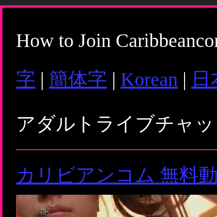
How to Join Caribbeanc
字
|
簡体字
|
Korean
|
日
アダルトライブチャ
カリビアンコム 無料