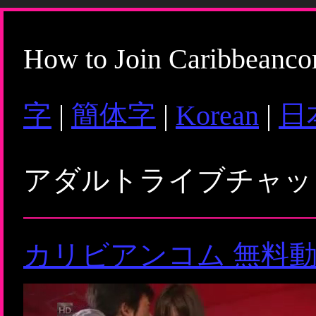
How to Join Caribbeanc
字
|
簡体字
|
Korean
|
日
アダルトライブチャ
カリビアンコム 無料