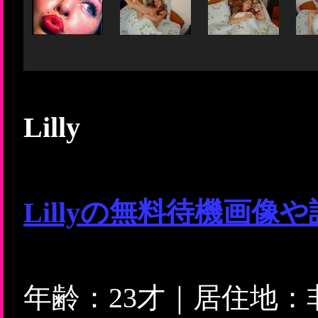
Lilly
Lillyの無料待機画
年齢：23才｜居住地：