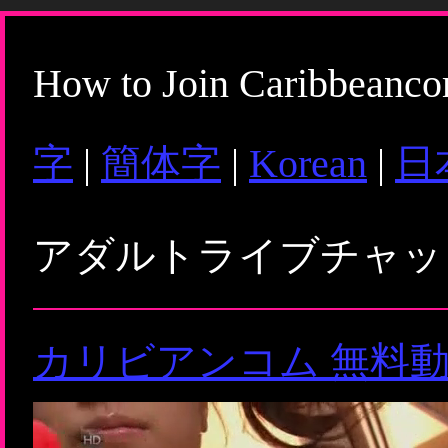
How to Join Caribbeanc
字
|
簡体字
|
Korean
|
日
アダルトライブチャ
カリビアンコム 無料