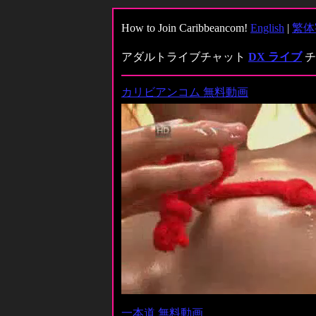
How to Join Caribbeancom!
English
|
繁体
アダルトライブチャット
DX ライブ
チ
カリビアンコム 無料動画
一本道 無料動画