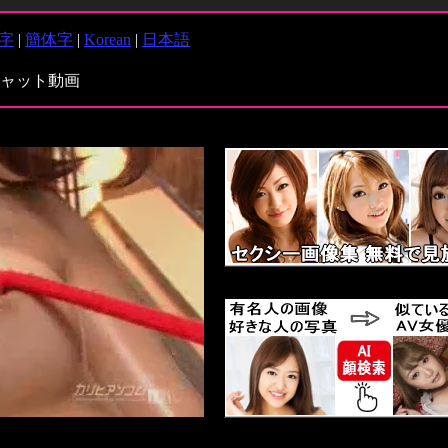
字
|
簡体字
|
Korean
|
日本語
ャット動画