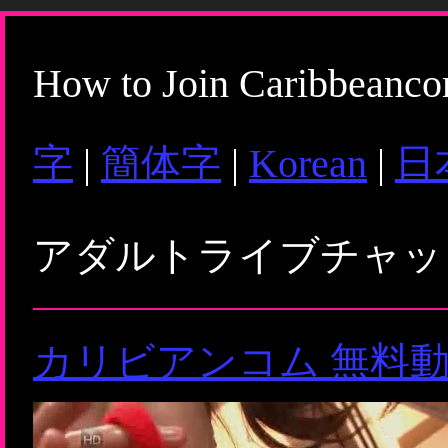
How to Join Caribbeanc
字
|
簡体字
|
Korean
|
日
アダルトライブチャ
カリビアンコム 無料