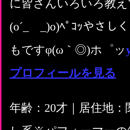
に皆さんいろいろ教えてくだ
(o´_ _)o)ﾍﾟｺｯ
もですφ(ω｀◎)ホ゜ッ
プロフィールを見る
年齢：20才｜居住地