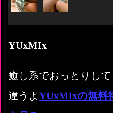
YUxMIx
癒し系でおっとりして
違うよ
YUxMIxの無